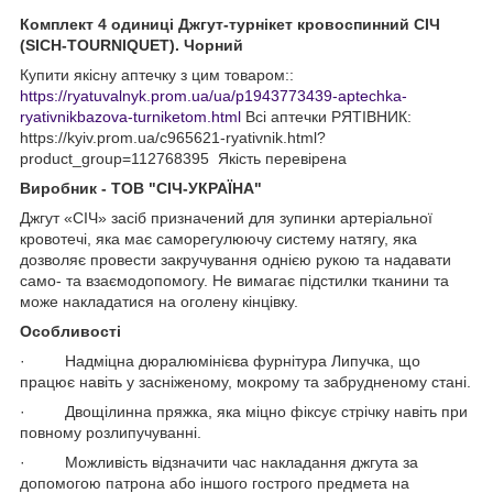
Комплект 4 одиниці Джгут-турнікет кровоспинний СІЧ
(
SICH-TOURNIQUET). Чорний
Купити якісну аптечку з цим товаром::
https://ryatuvalnyk.prom.ua/ua/p1943773439-aptechka-
ryativnikbazova-turniketom.html
Всі аптечки РЯТІВНИК:
https://kyiv.prom.ua/c965621-ryativnik.html?
product_group=112768395
Якість перевірена
Виробник - ТОВ "СІЧ-УКРАЇНА"
Джгут «СІЧ» засіб призначений для зупинки артеріальної
кровотечі, яка має саморегулюючу систему натягу, яка
дозволяє провести закручування однією рукою та надавати
само- та взаємодопомогу. Не вимагає підстилки тканини та
може накладатися на оголену кінцівку.
Особливості
· Надміцна дюралюмінієва фурнітура Липучка, що
працює навіть у засніженому, мокрому та забрудненому стані.
· Двощілинна пряжка, яка міцно фіксує стрічку навіть при
повному розлипучуванні.
· Можливість відзначити час накладання джгута за
допомогою патрона або іншого гострого предмета на