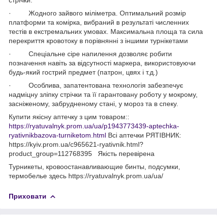
· Жодного зайвого міліметра. Оптимальний розмір
платформи та комірка, вибраний в результаті численних
тестів в екстремальних умовах. Максимальна площа та сила
перекриття кровотоку в порівнянні з іншими турнікетами
· Спеціальне сіре напилення дозволяє робити
позначення навіть за відсутності маркера, використовуючи
будь-який гострий предмет (патрон, цвях і т.д.)
· Особлива, запатентована технологія забезпечує
надміцну зліпку стрічки та її гарантовану роботу у мокрому,
засніженому, забрудненому стані, у мороз та в спеку.
Купити якісну аптечку з цим товаром::
https://ryatuvalnyk.prom.ua/ua/p1943773439-aptechka-
ryativnikbazova-turniketom.html
Всі аптечки РЯТІВНИК:
https://kyiv.prom.ua/c965621-ryativnik.html?
product_group=112768395
Якість перевірена
Турникеты, кровоостанавливающие бинты, подсумки,
термобелье здесь https://ryatuvalnyk.prom.ua/ua/
Приховати