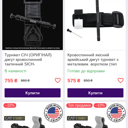
Турнікет СІЧ (ОРИГІНАЛ)
Кровоспинний якісний
джгут кровоспинний
армійський джгут турнікет з
тактичний SICH-
металевим. воротком (тип
TOURNIQUET (ТЖТ)
CАТ-7)
В наявності
Готово до відправки
755
575
₴
₴
860 ₴
650 ₴
Купити
Купити
–10%
Топ продажів
–10%