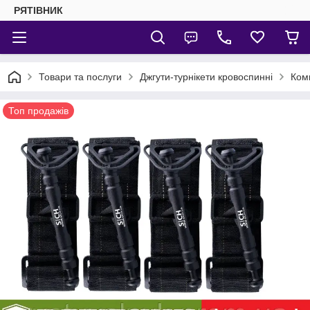
РЯТІВНИК
Товари та послуги
Джгути-турнікети кровоспинні
Комп
Топ продажів