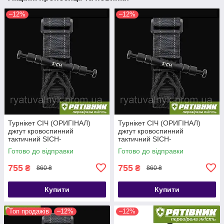
–12%
–12%
Турнікет СІЧ (ОРИГІНАЛ)
Турнікет СІЧ (ОРИГІНАЛ)
джгут кровоспинний
джгут кровоспинний
тактичний SICH-
тактичний SICH-
TOURNIQUET (ТЖТ)
TOURNIQUET (ТЖТ)
Готово до відправки
Готово до відправки
755
755
₴
₴
860 ₴
860 ₴
Купити
Купити
Топ продажів
–12%
–12%