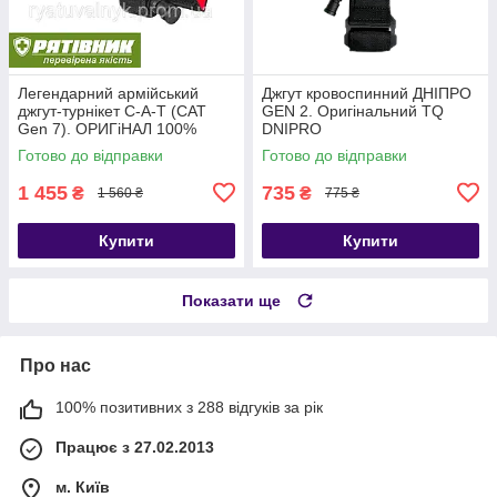
Легендарний армійський
Джгут кровоспинний ДНІПРО
джгут-турнікет С-A-T (CAT
GEN 2. Оригінальний TQ
Gen 7). ОРИГіНАЛ 100%
DNIPRO
США. НЕ КИТАЙ!!! (ТЖТ)
Готово до відправки
Готово до відправки
1 455
735
₴
₴
1 560 ₴
775 ₴
Купити
Купити
Показати ще
Про нас
100% позитивних з 288 відгуків за рік
Працює з 27.02.2013
м. Київ