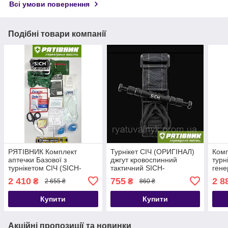
Всі умови повернення
Подібні товари компанії
РЯТІВНИК Комплект
Турнікет СІЧ (ОРИГІНАЛ)
Комп
аптечки Базової з
джгут кровоспинний
турн
турнікетом СІЧ (SICH-
тактичний SICH-
гене
TOURNIQUET, оригінал)
TOURNIQUET (ТЖТ)
2 410
755
2 8
₴
₴
2 655 ₴
860 ₴
тактична військова (А)
Купити
Купити
Акційні пропозиції та новинки