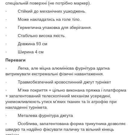
спеціальній поверхні (не потрібно маркер).
· Стійкий до механічних ушкоджень.
· Може накладатись на голе тіло.
· Герметична упаковка для зберігання.
· Стабільно висока якість.
· Довжина 93 см
· Ширина 4 см
Переваги
· Легка, але міцна алюмінієва фурнітура здатна
витримувати екстремальні фізичні навантаження.
· Травмобезпечний кровоспинний джгут турнікет
· М'яке покриття + цільно виконана пряжка і платформа
+ запатентований телескопічний механізм усередині,
унеможливлюють утиск м'яких тканин та їх атрофію при
накладенні турнікета.
· Металева фурнітура джгута
· Особлива, запатентована форма трикутника дозволяє
швидко та надійно фіксувати паличку та вільний кінець
стрічки.