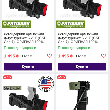
Легендарний армійський
Легендарний армійський
джгут-турнікет С-A-T (CAT
джгут-турнікет С-A-T (CAT
Gen 7). ОРИГіНАЛ 100%
Gen 7). ОРИГіНАЛ 100%
США. НЕ КИТАЙ!!! (ТЖТ)
США. НЕ КИТАЙ!!! (ТЖТ)
Готово до відправки
Готово до відправки
1 495
1 495
₴
₴
1 655 ₴
1 655 ₴
Купити
Купити
–7%
–5%