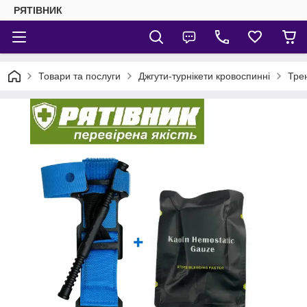
РЯТІВНИК
Товари та послуги
Джгути-турнікети кровоспинні
Тре