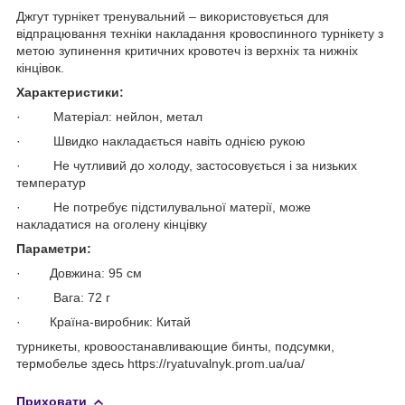
Джгут турнікет тренувальний – використовується для
відпрацювання техніки накладання кровоспинного турнікету з
метою зупинення критичних кровотеч із верхніх та нижніх
кінцівок.
Характеристики:
· Матеріал: нейлон, метал
· Швидко накладається навіть однією рукою
· Не чутливий до холоду, застосовується і за низьких
температур
· Не потребує підстилувальної матерії, може
накладатися на оголену кінцівку
Параметри:
· Довжина: 95 см
· Вага: 72 г
· Країна-виробник: Китай
турникеты, кровоостанавливающие бинты, подсумки,
термобелье здесь https://ryatuvalnyk.prom.ua/ua/
Приховати