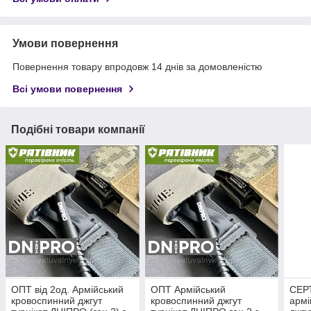
Умови повернення
Повернення товару впродовж 14 днів за домовленістю
Всі умови повернення
Подібні товари компанії
ОПТ від 2од. Армійський
ОПТ Армійський
СЕР
кровоспинний джгут
кровоспинний джгут
армі