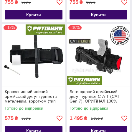
755
755
₴
₴
860 ₴
860 ₴
Купити
Купити
–12%
–10%
Кровоспинний якісний
Легендарний армійський
армійський джгут турнікет з
джгут-турнікет С-A-T (CAT
металевим. воротком (тип
Gen 7). ОРИГіНАЛ 100%
CАТ-7)
США. НЕ КИТАЙ!!! (ТЖТ)
Готово до відправки
Готово до відправки
575
1 495
₴
₴
650 ₴
1 655 ₴
Купити
Купити