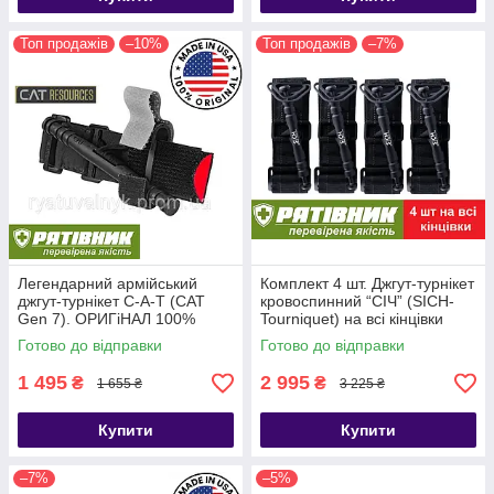
Топ продажів
–10%
Топ продажів
–7%
Легендарний армійський
Комплект 4 шт. Джгут-турнікет
джгут-турнікет С-A-T (CAT
кровоспинний “СІЧ” (SICH-
Gen 7). ОРИГіНАЛ 100%
Tourniquet) на всі кінцівки
США. НЕ КИТАЙ!!! (ТЖТ)
Готово до відправки
Готово до відправки
1 495
2 995
₴
₴
1 655 ₴
3 225 ₴
Купити
Купити
–7%
–5%