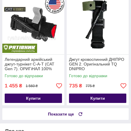
Легендарний армійський
Джгут кровоспинний ДНІПРО
джгут-турнікет С-A-T (CAT
GEN 2. Оригінальний TQ
Gen 7). ОРИГіНАЛ 100%
DNIPRO
США. НЕ КИТАЙ!!! (ТЖТ)
Готово до відправки
Готово до відправки
1 455
735
₴
₴
1 560 ₴
775 ₴
Купити
Купити
Показати ще