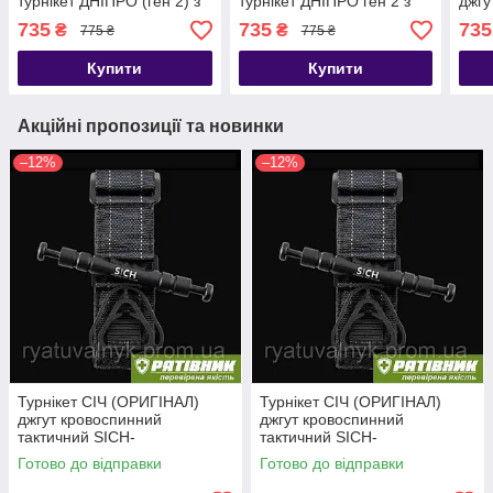
турнікет ДНІПРО (ген 2) з
турнікет ДНІПРО ген 2 з
джгу
металом. воротком.
метал. воротком.
(тип
735
735
735
₴
₴
775 ₴
775 ₴
ОРИГІНАЛ. Гемостатик
ОРИГІНАЛ. Гемостатик
воро
джгут(ТЖТ)
джгут(ТЖТ)
Купити
Купити
Акційні пропозиції та новинки
–12%
–12%
Турнікет СІЧ (ОРИГІНАЛ)
Турнікет СІЧ (ОРИГІНАЛ)
джгут кровоспинний
джгут кровоспинний
тактичний SICH-
тактичний SICH-
TOURNIQUET (ТЖТ)
TOURNIQUET (ТЖТ)
Готово до відправки
Готово до відправки