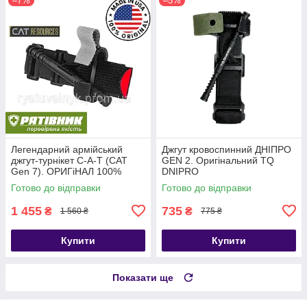
–7%
–5%
Легендарний армійський
Джгут кровоспинний ДНІПРО
джгут-турнікет С-A-T (CAT
GEN 2. Оригінальний TQ
Gen 7). ОРИГіНАЛ 100%
DNIPRO
США. НЕ КИТАЙ!!! (ТЖТ)
Готово до відправки
Готово до відправки
1 455
735
₴
₴
1 560 ₴
775 ₴
Купити
Купити
Показати ще