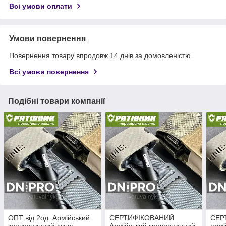
Всі умови оплати
Умови повернення
Повернення товару впродовж 14 днів за домовленістю
Всі умови повернення
Подібні товари компанії
ОПТ від 2од. Армійський
СЕРТИФІКОВАНИЙ
СЕР
кровоспинний джгут
Армійський кровоспинний
армі