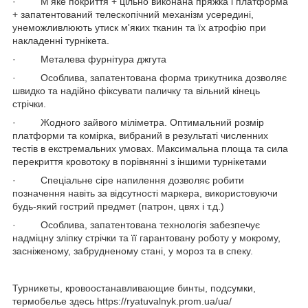
· М'яке покриття + цільно виконана пряжка і платформа
+ запатентований телескопічний механізм усередині,
унеможливлюють утиск м'яких тканин та їх атрофію при
накладенні турнікета.
· Металева фурнітура джгута
· Особлива, запатентована форма трикутника дозволяє
швидко та надійно фіксувати паличку та вільний кінець
стрічки.
· Жодного зайвого міліметра. Оптимальний розмір
платформи та комірка, вибраний в результаті численних
тестів в екстремальних умовах. Максимальна площа та сила
перекриття кровотоку в порівнянні з іншими турнікетами
· Спеціальне сіре напилення дозволяє робити
позначення навіть за відсутності маркера, використовуючи
будь-який гострий предмет (патрон, цвях і т.д.)
· Особлива, запатентована технологія забезпечує
надміцну зліпку стрічки та її гарантовану роботу у мокрому,
засніженому, забрудненому стані, у мороз та в спеку.
Турникеты, кровоостанавливающие бинты, подсумки,
термобелье здесь https://ryatuvalnyk.prom.ua/ua/