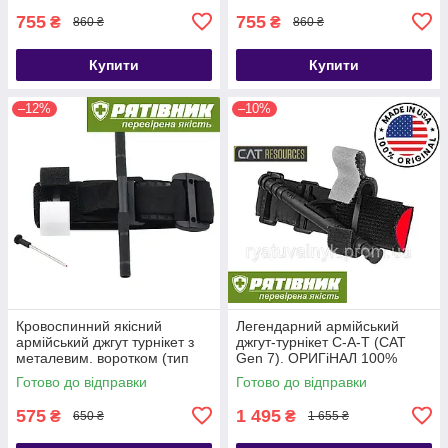
755
755
₴
₴
860 ₴
860 ₴
Купити
Купити
–12%
–10%
Кровоспинний якісний
Легендарний армійський
армійський джгут турнікет з
джгут-турнікет С-A-T (CAT
металевим. воротком (тип
Gen 7). ОРИГіНАЛ 100%
CАТ-7)
США. НЕ КИТАЙ!!! (ТЖТ)
Готово до відправки
Готово до відправки
575
1 495
₴
₴
650 ₴
1 655 ₴