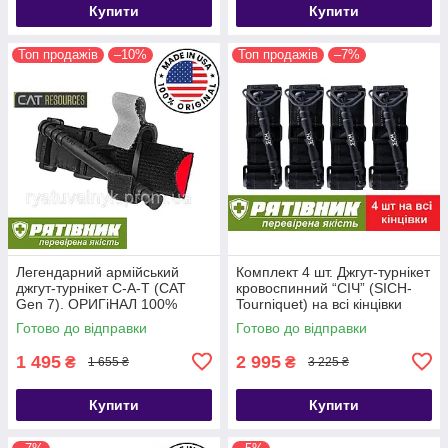
Купити
Купити
Топ продажів
–10%
Топ продажів
–7%
Легендарний армійський
Комплект 4 шт. Джгут-турнікет
джгут-турнікет С-A-T (CAT
кровоспинний “СІЧ” (SICH-
Gen 7). ОРИГіНАЛ 100%
Tourniquet) на всі кінцівки
США. НЕ КИТАЙ!!! (ТЖТ)
Готово до відправки
Готово до відправки
1 495
2 995
₴
₴
1 655 ₴
3 225 ₴
Купити
Купити