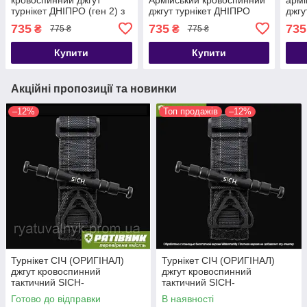
турнікет ДНІПРО (ген 2) з
джгут турнікет ДНІПРО
джгу
металом. воротком.
(ген 2) з метал. воротком.
(тип
735
735
735
₴
₴
775 ₴
775 ₴
ОРИГІНАЛ. Гемостатик
(ОПТ) ОРИГІНАЛ (ТЖТ)
воро
джгут(ТЖТ)
Купити
Купити
Акційні пропозиції та новинки
–12%
Топ продажів
–12%
Турнікет СІЧ (ОРИГІНАЛ)
Турнікет СІЧ (ОРИГІНАЛ)
джгут кровоспинний
джгут кровоспинний
тактичний SICH-
тактичний SICH-
TOURNIQUET (ТЖТ)
TOURNIQUET (ТЖТ)
Готово до відправки
В наявності