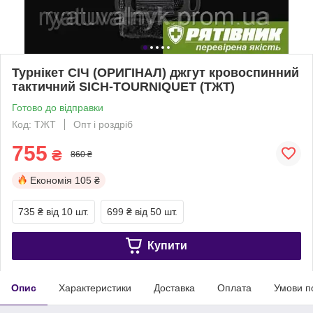
Турнікет СІЧ (ОРИГІНАЛ) джгут кровоспинний
тактичний SICH-TOURNIQUET (ТЖТ)
Готово до відправки
Код: ТЖТ
Опт і роздріб
755
₴
860 ₴
Економія
105 ₴
735 ₴
від 10 шт.
699 ₴
від 50 шт.
Купити
Опис
Характеристики
Доставка
Оплата
Умови п