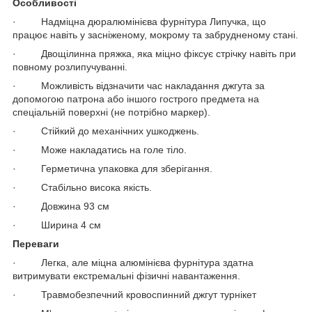
Особливості
· Надміцна дюралюмінієва фурнітура Липучка, що
працює навіть у засніженому, мокрому та забрудненому стані.
· Двощілинна пряжка, яка міцно фіксує стрічку навіть при
повному розлипучуванні.
· Можливість відзначити час накладання джгута за
допомогою патрона або іншого гострого предмета на
спеціальній поверхні (не потрібно маркер).
· Стійкий до механічних ушкоджень.
· Може накладатись на голе тіло.
· Герметична упаковка для зберігання.
· Стабільно висока якість.
· Довжина 93 см
· Ширина 4 см
Переваги
· Легка, але міцна алюмінієва фурнітура здатна
витримувати екстремальні фізичні навантаження.
· Травмобезпечний кровоспинний джгут турнікет