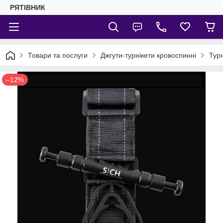
РЯТІВНИК
Товари та послуги
Джгути-турнікети кровоспинні
Тур
–12%