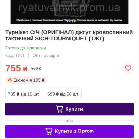
Турнікет СІЧ (ОРИГІНАЛ) джгут кровоспинний
тактичний SICH-TOURNIQUET (ТЖТ)
Готово до відправки
Код: ТЖТ
Опт і роздріб
755
₴
860 ₴
Економія
105 ₴
735 ₴
від 10 шт.
699 ₴
від 50 шт.
Купити
або
Купити з