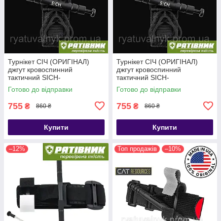
Турнікет СІЧ (ОРИГІНАЛ)
Турнікет СІЧ (ОРИГІНАЛ)
джгут кровоспинний
джгут кровоспинний
тактичний SICH-
тактичний SICH-
TOURNIQUET (ТЖТ)
TOURNIQUET (ТЖТ)
Готово до відправки
Готово до відправки
755
755
₴
₴
860 ₴
860 ₴
Купити
Купити
–12%
Топ продажів
–10%