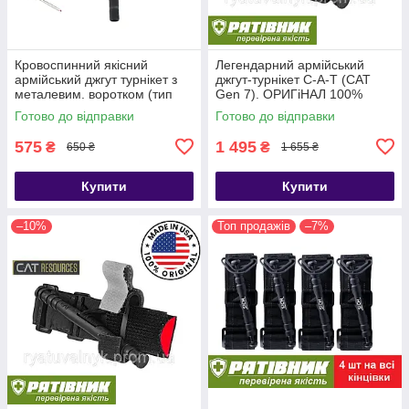
Кровоспинний якісний
Легендарний армійський
армійський джгут турнікет з
джгут-турнікет С-A-T (CAT
металевим. воротком (тип
Gen 7). ОРИГіНАЛ 100%
CАТ-7)
США. НЕ КИТАЙ!!! (ТЖТ)
Готово до відправки
Готово до відправки
575
1 495
₴
₴
650 ₴
1 655 ₴
Купити
Купити
–10%
Топ продажів
–7%