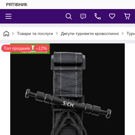
РЯТІВНИК
Товари та послуги
Джгути-турнікети кровоспинні
Тур
Топ продажів
–12%