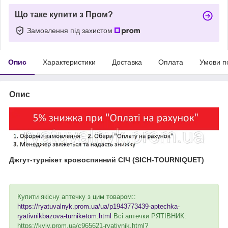
Що таке купити з Пром?
Замовлення під захистом
Опис
Характеристики
Доставка
Оплата
Умови п
Опис
Джгут-турнікет кровоспинний СІЧ
(
SICH-TOURNIQUET)
Купити якісну аптечку з цим товаром::
https://ryatuvalnyk.prom.ua/ua/p1943773439-aptechka-
ryativnikbazova-turniketom.html
Всі аптечки РЯТІВНИК:
https://kyiv.prom.ua/c965621-ryativnik.html?