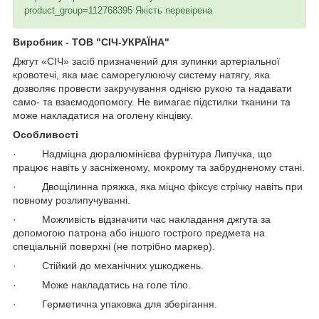
product_group=112768395
Якість перевірена
Виробник - ТОВ "СІЧ-УКРАЇНА"
Джгут «СІЧ» засіб призначений для зупинки артеріальної
кровотечі, яка має саморегулюючу систему натягу, яка
дозволяє провести закручування однією рукою та надавати
само- та взаємодопомогу. Не вимагає підстилки тканини та
може накладатися на оголену кінцівку.
Особливості
· Надміцна дюралюмінієва фурнітура Липучка, що
працює навіть у засніженому, мокрому та забрудненому стані.
· Двощілинна пряжка, яка міцно фіксує стрічку навіть при
повному розлипучуванні.
· Можливість відзначити час накладання джгута за
допомогою патрона або іншого гострого предмета на
спеціальній поверхні (не потрібно маркер).
· Стійкий до механічних ушкоджень.
· Може накладатись на голе тіло.
· Герметична упаковка для зберігання.