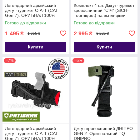
Легендарний армійський
Комплект 4 шт. Джгут-турнікет
джгут-турнікет С-A-T (CAT
кровоспинний “СІЧ” (SICH-
Gen 7). ОРИГіНАЛ 100%
Tourniquet) на всі кінцівки
США. НЕ КИТАЙ!!! (ТЖТ)
Готово до відправки
Готово до відправки
1 495
2 995
₴
₴
1 655 ₴
3 225 ₴
Купити
Купити
–7%
–5%
Легендарний армійський
Джгут кровоспинний ДНІПРО
джгут-турнікет С-A-T (CAT
GEN 2. Оригінальний TQ
Gen 7). ОРИГіНАЛ 100%
DNIPRO