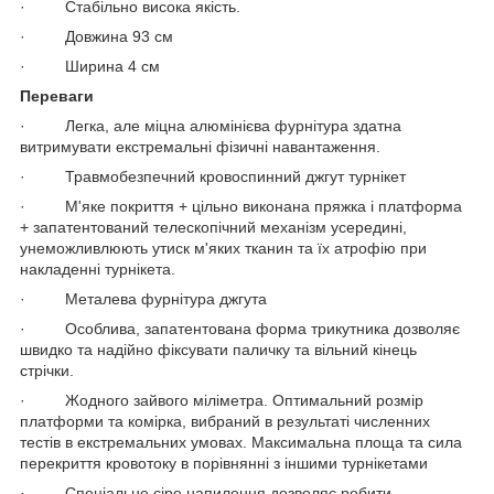
· Стабільно висока якість.
· Довжина 93 см
· Ширина 4 см
Переваги
· Легка, але міцна алюмінієва фурнітура здатна
витримувати екстремальні фізичні навантаження.
· Травмобезпечний кровоспинний джгут турнікет
· М'яке покриття + цільно виконана пряжка і платформа
+ запатентований телескопічний механізм усередині,
унеможливлюють утиск м'яких тканин та їх атрофію при
накладенні турнікета.
· Металева фурнітура джгута
· Особлива, запатентована форма трикутника дозволяє
швидко та надійно фіксувати паличку та вільний кінець
стрічки.
· Жодного зайвого міліметра. Оптимальний розмір
платформи та комірка, вибраний в результаті численних
тестів в екстремальних умовах. Максимальна площа та сила
перекриття кровотоку в порівнянні з іншими турнікетами
· Спеціальне сіре напилення дозволяє робити