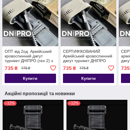
ОПТ від 2од. Армійський
СЕРТИФІКОВАНИЙ
СЕР
кровоспинний джгут
Армійський кровоспинний
армі
турнікет ДНІПРО (ген 2) з
джгут турнікет ДНІПРО
джгу
металом. воротком.
(ген 2) з метал. воротком.
(тип
735
735
735
₴
₴
775 ₴
775 ₴
ОРИГІНАЛ. Гемостатик
(ОПТ) ОРИГІНАЛ (ТЖТ)
воро
джгут(ТЖТ)
Купити
Купити
Акційні пропозиції та новинки
–12%
–12%