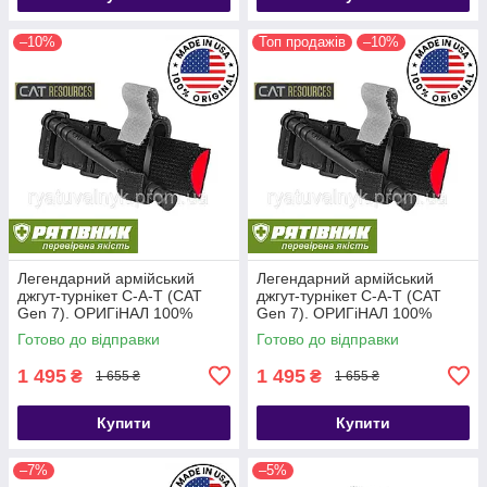
–10%
Топ продажів
–10%
Легендарний армійський
Легендарний армійський
джгут-турнікет С-A-T (CAT
джгут-турнікет С-A-T (CAT
Gen 7). ОРИГіНАЛ 100%
Gen 7). ОРИГіНАЛ 100%
США. НЕ КИТАЙ!!! (ТЖТ)
США. НЕ КИТАЙ!!! (ТЖТ)
Готово до відправки
Готово до відправки
1 495
1 495
₴
₴
1 655 ₴
1 655 ₴
Купити
Купити
–7%
–5%