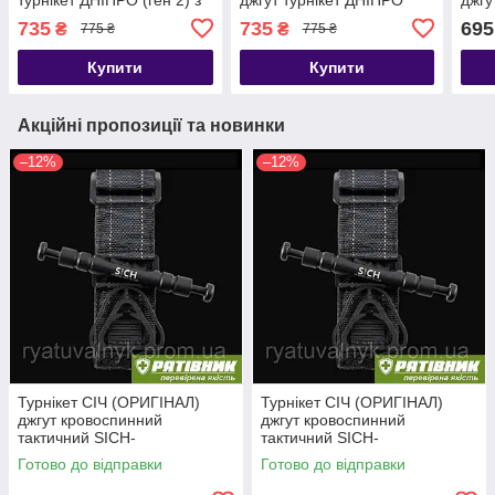
металом. воротком.
(ген 2) з метал. воротком.
(ген
735
735
695
₴
₴
775 ₴
775 ₴
ОРИГІНАЛ. Гемостатик
(ОПТ) ОРИГІНАЛ (ТЖТ)
ОРИ
джгут(ТЖТ)
Купити
Купити
Акційні пропозиції та новинки
–12%
–12%
Турнікет СІЧ (ОРИГІНАЛ)
Турнікет СІЧ (ОРИГІНАЛ)
джгут кровоспинний
джгут кровоспинний
тактичний SICH-
тактичний SICH-
TOURNIQUET (ТЖТ)
TOURNIQUET (ТЖТ)
Готово до відправки
Готово до відправки