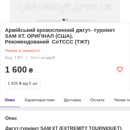
Армійський кровоспинний джгут- турнікет
SAM XT. ОРИГІНАЛ (США).
Рекомендований СоТССС (ТЖТ)
Немає в наявності
Код: ТЖТ
Опт і роздріб
1 600
₴
1 425 ₴
від 5 шт.
Опис
Характеристики
Доставка
Оплата
Умови п
Опис
Джгут-турнікет SAM XT (EXTREMITY TOURNIQUET),