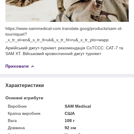
https://www-sammedical-com.translate.goog/products/sam-xt-
tourniquet?
_x_tr_sl=en&_x_tr_tl=uk&_x_tr_hl=ru&_x_tr_pto=wapp
Армійський джгут-турнікет. рекомендація CoTCCC: САТ-7 та
SAM XT. Військовий кровоспинний джгут турнікет
Приховати
Характеристики
Основні атрибути
Виробник
SAM Medical
Країна виробник
США
Вага
108 г
Довжина
92 см