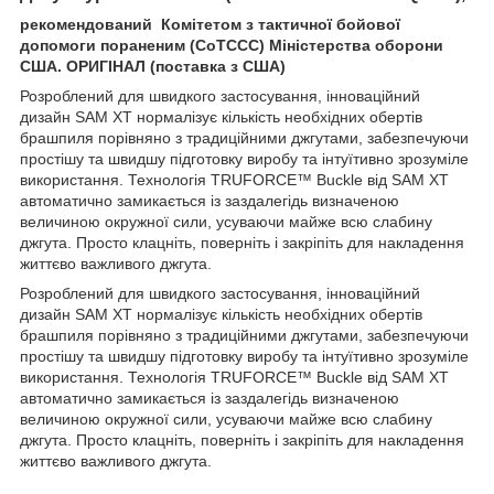
рекомендований
Комітетом з тактичної бойової
допомоги пораненим (CoTCCC) Міністерства оборони
США. ОРИГІНАЛ (поставка з США)
Розроблений для швидкого застосування, інноваційний
дизайн SAM XT нормалізує кількість необхідних обертів
брашпиля порівняно з традиційними джгутами, забезпечуючи
простішу та швидшу підготовку виробу та інтуїтивно зрозуміле
використання. Технологія TRUFORCE™ Buckle від SAM XT
автоматично замикається із заздалегідь визначеною
величиною окружної сили, усуваючи майже всю слабину
джгута. Просто клацніть, поверніть і закріпіть для накладення
життєво важливого джгута.
Розроблений для швидкого застосування, інноваційний
дизайн SAM XT нормалізує кількість необхідних обертів
брашпиля порівняно з традиційними джгутами, забезпечуючи
простішу та швидшу підготовку виробу та інтуїтивно зрозуміле
використання. Технологія TRUFORCE™ Buckle від SAM XT
автоматично замикається із заздалегідь визначеною
величиною окружної сили, усуваючи майже всю слабину
джгута. Просто клацніть, поверніть і закріпіть для накладення
життєво важливого джгута.