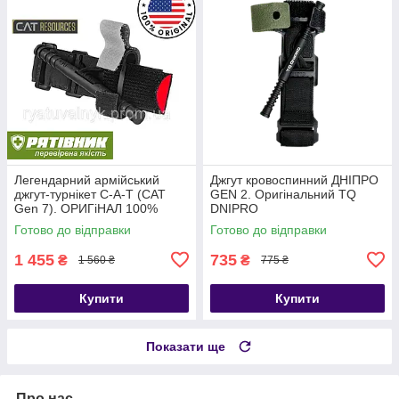
Легендарний армійський
Джгут кровоспинний ДНІПРО
джгут-турнікет С-A-T (CAT
GEN 2. Оригінальний TQ
Gen 7). ОРИГіНАЛ 100%
DNIPRO
США. НЕ КИТАЙ!!! (ТЖТ)
Готово до відправки
Готово до відправки
1 455
735
₴
₴
1 560 ₴
775 ₴
Купити
Купити
Показати ще
Про нас