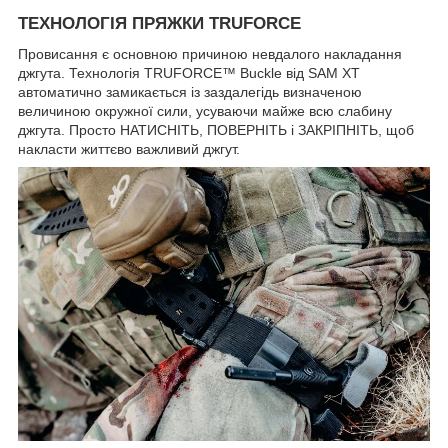
ТЕХНОЛОГІЯ ПРЯЖКИ TRUFORCE
Провисання є основною причиною невдалого накладання
джгута. Технологія TRUFORCE™ Buckle від SAM XT
автоматично замикається із заздалегідь визначеною
величиною окружної сили, усуваючи майже всю слабину
джгута. Просто НАТИСНІТЬ, ПОВЕРНІТЬ і ЗАКРІПНІТЬ, щоб
накласти життєво важливий джгут.