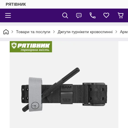
РЯТІВНИК
Товари та послуги
Джгути-турнікети кровоспинні
Арм