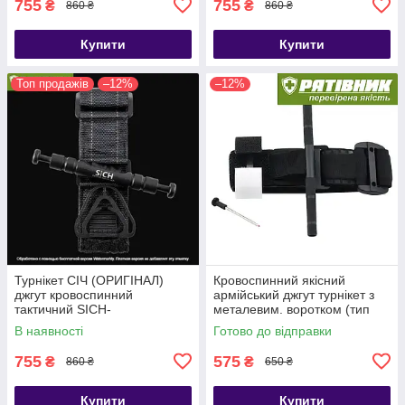
755
755
₴
₴
860 ₴
860 ₴
Купити
Купити
Топ продажів
–12%
–12%
Турнікет СІЧ (ОРИГІНАЛ)
Кровоспинний якісний
джгут кровоспинний
армійський джгут турнікет з
тактичний SICH-
металевим. воротком (тип
TOURNIQUET (ТЖТ)
CАТ-7)
В наявності
Готово до відправки
755
575
₴
₴
860 ₴
650 ₴
Купити
Купити