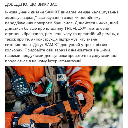
ДОВЕДЕНО, ЩО ВИЖИВАЄ
Інноваційний дизайн SAM XT вимагає менше налаштувань і
зменшує варіації застосування завдяки постійному
передбаченню поворотів брашпиля. Дізнайтеся нижче, щоб
дізнатися більше про пластину TRUFLEX™, металевий
стрижень брашпила, ремінець часу та прецизійний ремінь, а
також про те, як конструкція підтримує інтуїтивне
використання. Джгут SAM XT доступний у трьох різних
кольорах. Придбайте свій зараз і ознайомтеся з іншими
нашими продуктами для зупинки кровотечі та джгутами, які
продаються в нашому інтернет-магазині.