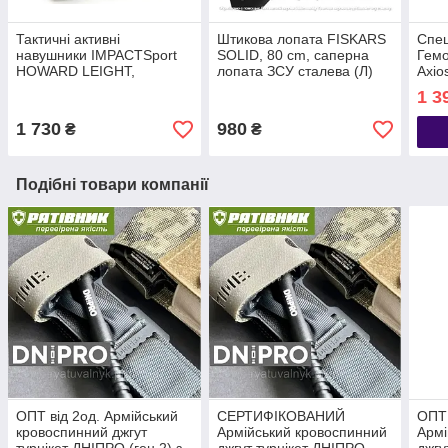
Тактичні активні
Штикова лопата FISKARS
Спец
навушники IMPACTSport
SOLID, 80 cm, саперна
Гемо
HOWARD LEIGHT,
лопата ЗСУ сталева (Л)
Axio
протишумні,23 NRR(23
300s
1 3
Дб) з батарейками АНБ
кров
Celo
1 730
980
₴
₴
Подібні товари компанії
ОПТ від 2од. Армійський
СЕРТИФІКОВАНИЙ
ОПТ
кровоспинний джгут
Армійський кровоспинний
Армі
турнікет ДНІПРО (ген 2) з
джгут турнікет ДНІПРО
джгу