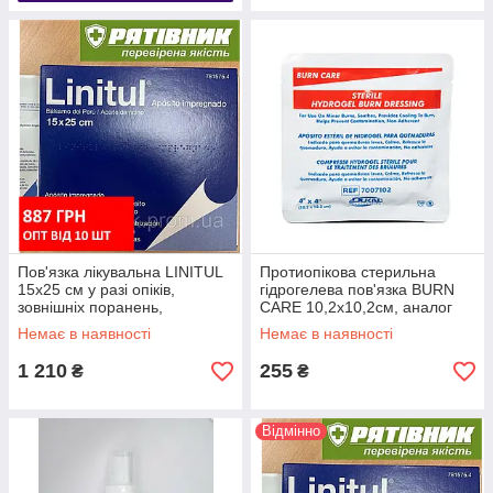
Пов'язка лікувальна LINITUL
Протиопікова стерильна
15х25 см у разі опіків,
гідрогелева пов'язка BURN
зовнішніх поранень,
CARE 10,2х10,2см, аналог
пролежнів, трофічних
Burntec/Hartman/HydroTac
Немає в наявності
Немає в наявності
виразок. ОРИГІНАЛ (СТМ)
(УТА)
1 210
255
₴
₴
Відмінно