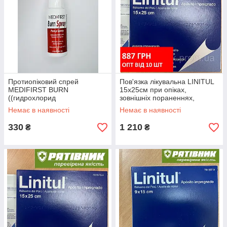
Протиопіковий спрей
Пов'язка лікувальна LINITUL
MEDIFIRST BURN
15х25см при опіках,
((гидрохлорид
зовнішніх пораненнях,
ледокаина),аналог Burnshield
пролежнях, трофічних
Немає в наявності
Немає в наявності
(УТА)
виразках. ОРИГІНАЛ (СТМ)
330
1 210
₴
₴