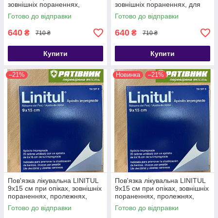
зовнішніх пораненнях,
зовнішніх пораненнях, для
пролежнях, трофічних
терапії пролежнів, трофічних
Готово до відправки
Готово до відправки
виразках ОРИГІНАЛ (СТМ)
виразок. ОРИГІНАЛ (СТМ)
640
640
₴
₴
710 ₴
710 ₴
Купити
Купити
–21%
Новинка
–21%
Пов'язка лікувальна LINITUL
Пов'язка лікувальна LINITUL
9x15 см при опіках, зовнішніх
9x15 см при опіках, зовнішніх
пораненнях, пролежнях,
пораненнях, пролежнях,
трофічних виразках.
трофічних виразках.
Готово до відправки
Готово до відправки
ОРИГІНАЛ (РЗП)
ОРИГІНАЛ (РЗП)