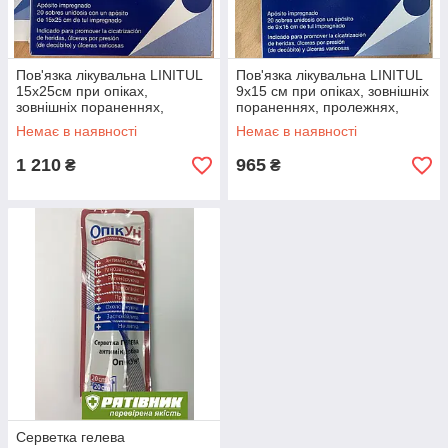
Пов'язка лікувальна LINITUL
Пов'язка лікувальна LINITUL
15х25см при опіках,
9x15 см при опіках, зовнішніх
зовнішніх пораненнях,
пораненнях, пролежнях,
пролежнях, трофічних
трофічних виразках.
Немає в наявності
Немає в наявності
виразках. ОРИГІНАЛ (РЗП)
ОРИГІНАЛ (РЗП)
1 210
965
₴
₴
Серветка гелева