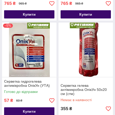
765
765
₴
₴
965 ₴
965 ₴
Купити
Купити
–5%
Серветка гидрогелева
антимікробна ОпікУн (УТА)
Серветка гелева
антімикробна ОпікУн 50х20
Готово до відправки
см (стм)
57
Немає в наявності
₴
60 ₴
355
₴
Купити