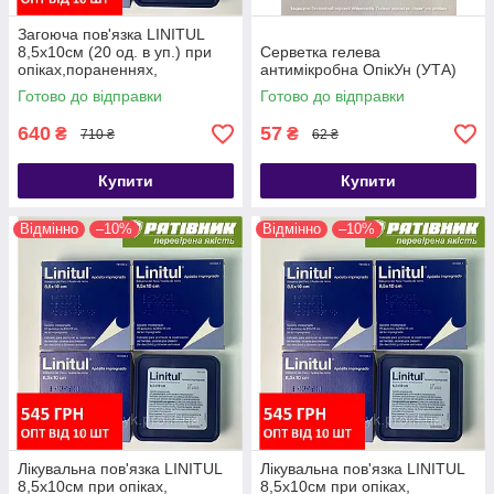
Загоюча пов'язка LINITUL
8,5х10см (20 од. в уп.) при
Серветка гелева
опіках,пораненнях,
антимікробна ОпікУн (УТА)
пролежнях, трофічних
Готово до відправки
Готово до відправки
виразках. ОРИГІНАЛ (СТМ)
640
57
₴
₴
710 ₴
62 ₴
Купити
Купити
Відмінно
–10%
Відмінно
–10%
Лікувальна пов'язка LINITUL
Лікувальна пов'язка LINITUL
8,5х10см при опіках,
8,5х10см при опіках,