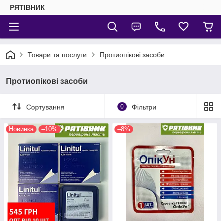
РЯТІВНИК
Товари та послуги
Протиопікові засоби
Протиопікові засоби
Сортування
0
Фільтри
Новинка
–10%
–8%