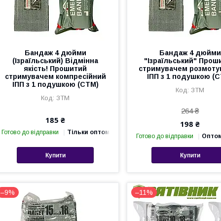
Бандаж 4 дюйми
Бандаж 4 дюйми
(Ізраїльський) Відмінна
"Ізраїльський" Прош
якість! Прошитий
стримувачем розмоту
стримувачем компресійний
ІПП з 1 подушкою (
ІПП з 1 подушкою (СТМ)
ЗТМ
ЗТМ
264 ₴
185 ₴
198 ₴
Готово до відправки
Тільки оптом
Готово до відправки
Оптом
Купити
Купити
–9%
–11%