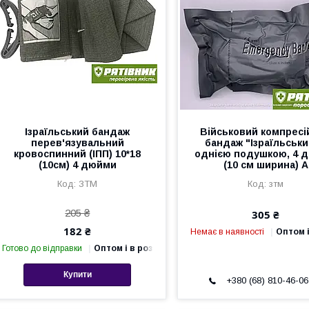
Ізраїльський бандаж
Військовий компресі
перев'язувальний
бандаж "Ізраїльськи
кровоспинний (ІПП) 10*18
однією подушкою, 4 
(10см) 4 дюйми
(10 см ширина) А
ЗТМ
зтм
205 ₴
305 ₴
182 ₴
Немає в наявності
Оптом і
Готово до відправки
Оптом і в роздріб
Купити
+380 (68) 810-46-06