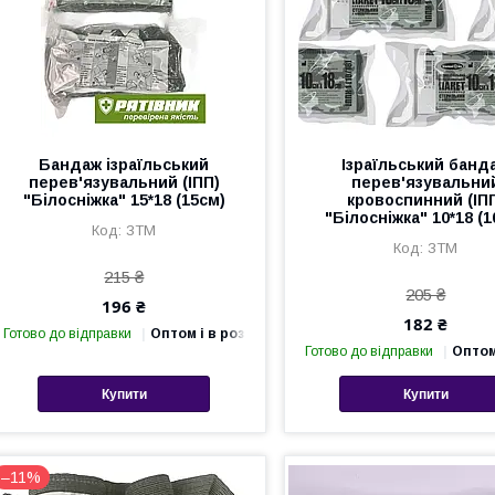
Бандаж ізраїльський
Ізраїльський банд
перев'язувальний (ІПП)
перев'язувальни
"Білосніжка" 15*18 (15см)
кровоспинний (ІП
"Білосніжка" 10*18 (1
ЗТМ
ЗТМ
215 ₴
205 ₴
196 ₴
182 ₴
Готово до відправки
Оптом і в роздріб
Готово до відправки
Оптом
Купити
Купити
–11%