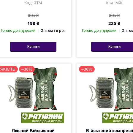
ЗТМ
МЖ
305 ₴
305 ₴
198 ₴
225 ₴
Готово до відправки
Оптом і в роздріб
Готово до відправки
Оптом
Купити
Купити
ЯКІСТЬ
–36%
–36%
Якісний Військовий
Військовий компресі