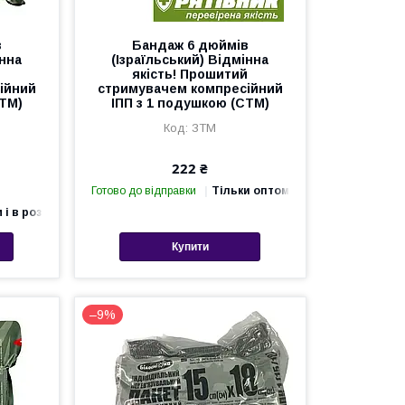
в
Бандаж 6 дюймів
інна
(Ізраїльський) Відмінна
й
якість! Прошитий
ійний
стримувачем компресійний
СТМ)
ІПП з 1 подушкою (СТМ)
ЗТМ
222 ₴
Готово до відправки
Тільки оптом
 і в роздріб
Купити
–9%