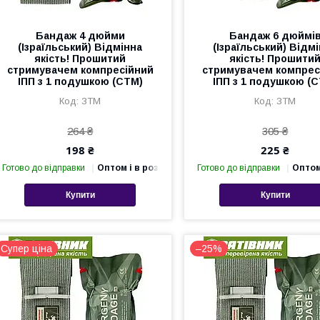
Бандаж 4 дюйми
Бандаж 6 дюймі
(Ізраїльський) Відмінна
(Ізраїльський) Відм
якість! Прошитий
якість! Прошити
стримувачем компресійний
стримувачем компрес
ІПП з 1 подушкою (СТМ)
ІПП з 1 подушкою (
ЗТМ
ЗТМ
264 ₴
305 ₴
198 ₴
225 ₴
Готово до відправки
Оптом і в роздріб
Готово до відправки
Оптом
Купити
Купити
Супер ціна
–25%