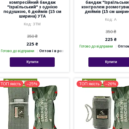
компресійний бандаж
бандаж "Ізраїльськи
"Ізраїльський" з однією
контролем розмотуван
подушкою, 6 дюймів (15 см
дюймів (15 см ширин
ширина) УТА
А
ЗТМ
350 ₴
350 ₴
225 ₴
225 ₴
Готово до відправки
Оптом
Готово до відправки
Оптом і в роздріб
Купити
Купити
ТОП якість
–25%
ТОП якість
–26%