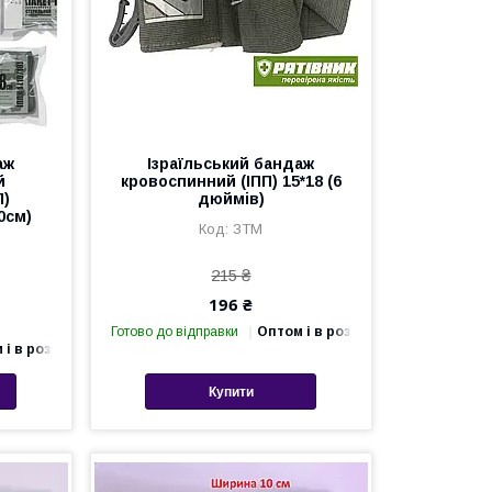
аж
Ізраїльський бандаж
й
кровоспинний (ІПП) 15*18 (6
П)
дюймів)
0см)
ЗТМ
215 ₴
196 ₴
Готово до відправки
Оптом і в роздріб
 і в роздріб
Купити