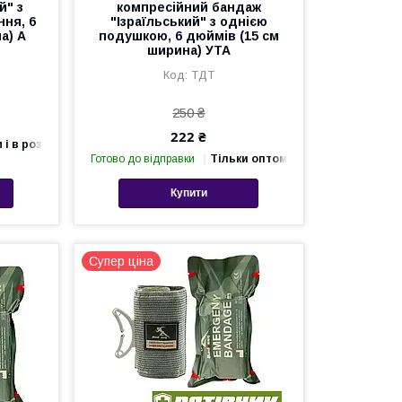
й" з
компресійний бандаж
ня, 6
"Ізраїльський" з однією
а) А
подушкою, 6 дюймів (15 см
ширина) УТА
ТДТ
250 ₴
222 ₴
 і в роздріб
Готово до відправки
Тільки оптом
Купити
Супер ціна