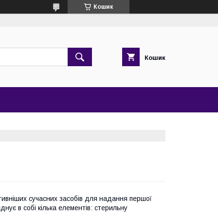
Кошик
Кошик
ктивніших сучасних засобів для надання першої
нує в собі кілька елементів: стерильну