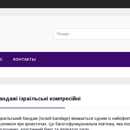
АС
КОНТАКТЫ
андажі ізраїльські компресійні
зраїльський бандаж (Israeli bandage) вважається одним із найефе
опомоги при кровотечах. Це багатофункціональна пов'язка, яка поєд
одушечку, еластичний бинт та аплікатор тиску