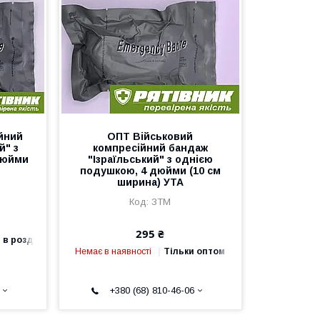
йний
ОПТ Військовий
й" з
компресійний бандаж
дюйми
"Ізраїльський" з однією
подушкою, 4 дюйми (10 см
ширина) УТА
ЗТМ
295 ₴
 в роздріб
Немає в наявності
Тільки оптом
+380 (68) 810-46-06