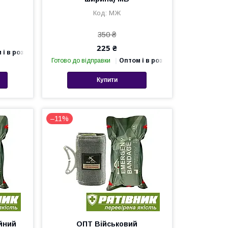
МЖ
350 ₴
225 ₴
 і в роздріб
Готово до відправки
Оптом і в роздріб
Купити
–11%
йний
ОПТ Військовий