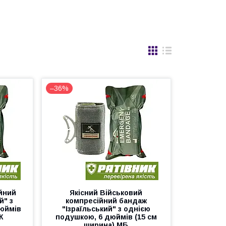
–36%
йний
Якісний Військовий
й" з
компресійний бандаж
дюймів
"Ізраїльський" з однією
Ж
подушкою, 6 дюймів (15 см
ширина) МБ