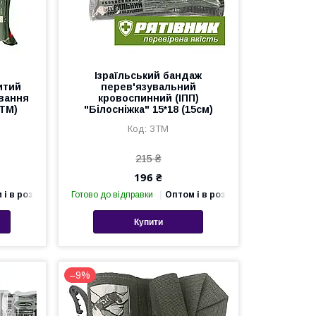
Ізраїльський бандаж
итий
перев'язувальний
вання
кровоспинний (ІПП)
СТМ)
"Білосніжка" 15*18 (15см)
ЗТМ
215 ₴
196 ₴
 і в роздріб
Готово до відправки
Оптом і в роздріб
Купити
–9%