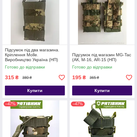
Підсумок під два магазина.
Кріплення Molle.
Підсумок під магазин MG-Tac
Виробництво Україна (НП)
(АК, М-16, AR-15 (НП)
Готово до відправки
Готово до відправки
315
195
₴
₴
380 ₴
365 ₴
Купити
Купити
–47%
–47%