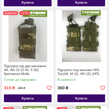
Купити
Купити
відмінно
–17%
Підсумок під два магазини
АК, AR-15 (5.45, 5.56).
Підсумок под магазин MG-
Кріплення Molle.
Tac(АК, М-16, AR-15) (НП)
Виробництво Україна (НП)
Готово до відправки
В наявності
315
360
₴
₴
380 ₴
Купити
Купити
–17%
–17%