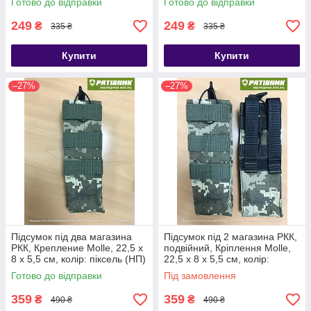
Готово до відправки
Готово до відправки
249
249
₴
₴
335 ₴
335 ₴
Купити
Купити
–27%
–27%
Підсумок під два магазина
Підсумок під 2 магазина РКК,
РКК, Крепление Molle, 22,5 х
подвійний, Кріплення Molle,
8 х 5,5 см, колір: піксель (НП)
22,5 х 8 х 5,5 см, колір:
піксель (А)
Готово до відправки
Під замовлення
359
359
₴
₴
490 ₴
490 ₴