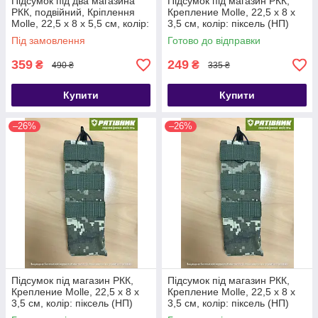
Підсумок під два магазина
Підсумок під магазин РКК,
РКК, подвійний, Кріплення
Крепление Molle, 22,5 х 8 х
Molle, 22,5 х 8 х 5,5 см, колір:
3,5 см, колір: піксель (НП)
піксель (НП)
Під замовлення
Готово до відправки
359
249
₴
₴
490 ₴
335 ₴
Купити
Купити
–26%
–26%
Підсумок під магазин РКК,
Підсумок під магазин РКК,
Крепление Molle, 22,5 х 8 х
Крепление Molle, 22,5 х 8 х
3,5 см, колір: піксель (НП)
3,5 см, колір: піксель (НП)