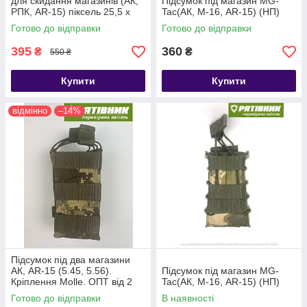
для скидання магазинів (АК,
Підсумок під магазин MG-
РПК, AR-15) піксель 25,5 х
Tac(АК, М-16, AR-15) (НП)
29,5 см з Molle (НП)
Готово до відправки
Готово до відправки
395
360
₴
₴
550 ₴
Купити
Купити
відмінно
–14%
Підсумок під два магазини
АК, AR-15 (5.45, 5.56).
Підсумок під магазин MG-
Кріплення Molle. ОПТ від 2
Tac(АК, М-16, AR-15) (НП)
од. (НП)
Готово до відправки
В наявності