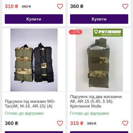
310
360
₴
₴
360 ₴
Купити
Купити
–17%
Підсумок під два магазини
Підсумок під магазин MG-
АК, AR-15 (5.45, 5.56).
Tac(АК, М-16, AR-15) (А)
Кріплення Molle.
Виробництво Україна (НП)
Готово до відправки
Готово до відправки
360
315
₴
₴
380 ₴