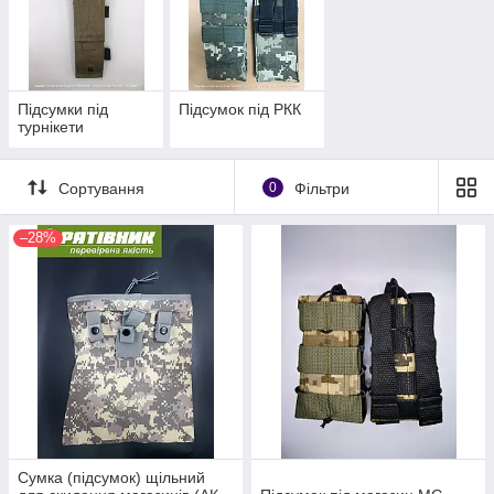
Підсумки під
Підсумок під РКК
турнікети
Сортування
0
Фільтри
–28%
Сумка (підсумок) щільний