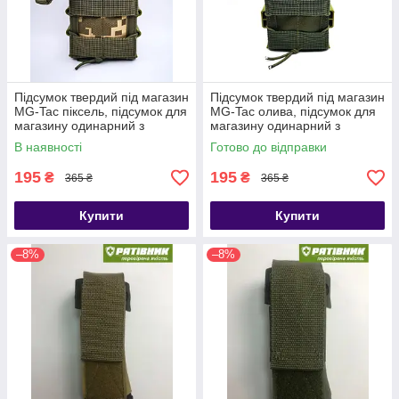
Підсумок твердий під магазин
Підсумок твердий під магазин
MG-Tac піксель, підсумок для
MG-Tac олива, підсумок для
магазину одинарний з
магазину одинарний з
пластиковими вставками (АК,
пластиковими вставками (АК,
В наявності
Готово до відправки
М-16, AR-15) (НП)
М-16, AR-15) (НП)
195
195
₴
₴
365 ₴
365 ₴
Купити
Купити
–8%
–8%