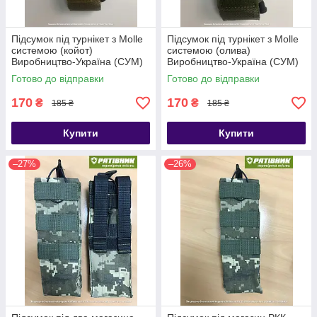
Підсумок під турнікет з Molle
Підсумок під турнікет з Molle
системою (койот)
системою (олива)
Виробництво-Україна (СУМ)
Виробництво-Україна (СУМ)
Готово до відправки
Готово до відправки
170
170
₴
₴
185 ₴
185 ₴
Купити
Купити
–27%
–26%