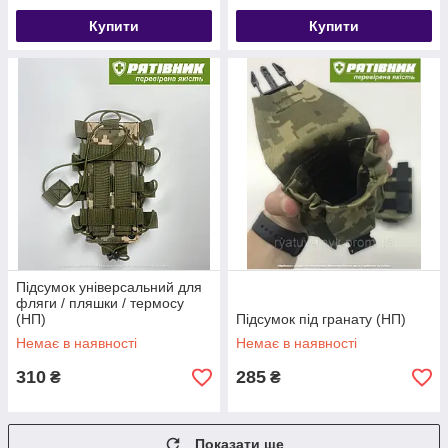
Купити
Купити
Підсумок універсальний для
фляги / пляшки / термосу
(НП)
Підсумок під гранату (НП)
Немає в наявності
Немає в наявності
310
285
₴
₴
Показати ще